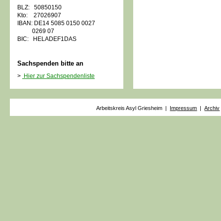
BLZ: 50850150
Kto: 27026907
IBAN: DE14 5085 0150 0027
0269 07
BIC: HELADEF1DAS
Sachspenden bitte an
>
Hier zur Sachspendenliste
Arbeitskreis Asyl Griesheim |
Impressum
|
Archiv