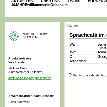
AKTUELLES
ÜBER UNS
TEAMS
FÖRDERV
10JAHREwillkommeninGriesheim
> Zurück
Sprachcafé im
Wann:
Samst
_________________________
Dieser 
Typ:
Team 
Ort:
Georg
Arbeitskreis Asyl
Teilnehmer:
Vorsitzender:
Matthias Hoss
(Ehrenamtlicher 1.Stadtrat)
Termin zum Kalender hinzu
matthias.hoss@asylgriesheim.de
Ansprechpartner Stadt Griesheim:
David Skurowski